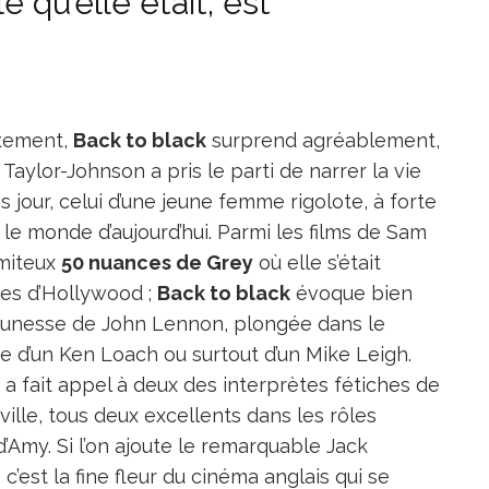
e qu’elle était, est
êtement,
Back to black
surprend agréablement,
aylor-Johnson a pris le parti de narrer la vie
 jour, celui d’une jeune femme rigolote, à forte
 le monde d’aujourd’hui. Parmi les films de Sam
amiteux
50 nuances de Grey
où elle s’était
ses d’Hollywood ;
Back to black
évoque bien
 jeunesse de John Lennon, plongée dans le
ée d’un Ken Loach ou surtout d’un Mike Leigh.
 a fait appel à deux des interprètes fétiches de
lle, tous deux excellents dans les rôles
’Amy. Si l’on ajoute le remarquable Jack
, c’est la fine fleur du cinéma anglais qui se