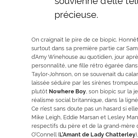
souvienne d’elle tell
précieuse.
On craignait le pire de ce biopic. Honn
surtout dans sa première partie car Sam T
d’Amy Winehouse au quotidien, jour après
personnalité, une fille rétro égarée dans
Taylor-Johnson, on se souvenait du cal
laissée séduire par les sirènes trompeu
plutôt
Nowhere Boy
, son biopic sur la
réalisme social britannique, dans la lign
Ce n’est sans doute pas un hasard si elle
Mike Leigh, Eddie Marsan et Lesley Manvi
respectifs du père et de la grand-mère d
O’Connell (
L’Amant de Lady Chatterley
)