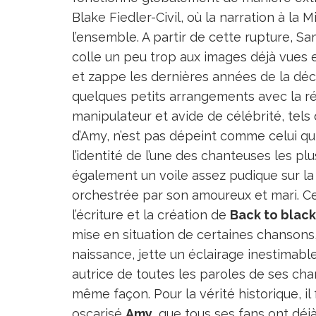
Blake Fiedler-Civil, où la narration à la 
l’ensemble. A partir de cette rupture, S
colle un peu trop aux images déjà vues 
et zappe les dernières années de la dé
quelques petits arrangements avec la réa
manipulateur et avide de célébrité, tels 
d’Amy, n’est pas dépeint comme celui qui
l’identité de l’une des chanteuses les p
également un voile assez pudique sur la
orchestrée par son amoureux et mari. Ce
l’écriture et la création de
Back to black
mise en situation de certaines chansons, 
naissance, jette un éclairage inestimabl
autrice de toutes les paroles de ses chan
même façon. Pour la vérité historique, i
oscarisé
Amy
, que tous ses fans ont déj