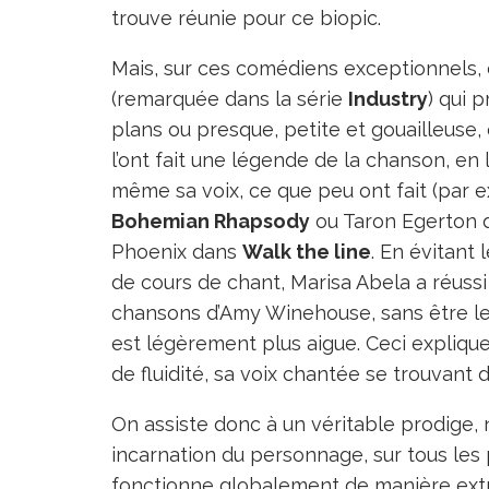
trouve réunie pour ce biopic.
Mais, sur ces comédiens exceptionnels, 
(remarquée dans la série
Industry
) qui 
plans ou presque, petite et gouailleus
l’ont fait une légende de la chanson, en l
même sa voix, ce que peu ont fait (par 
Bohemian Rhapsody
ou Taron Egerton
Phoenix dans
Walk the line
. En évitant
de cours de chant, Marisa Abela a réussi
chansons d’Amy Winehouse, sans être le
est légèrement plus aigue. Ceci explique 
de fluidité, sa voix chantée se trouvant d
On assiste donc à un véritable prodige, 
incarnation du personnage, sur tous les p
fonctionne globalement de manière extra