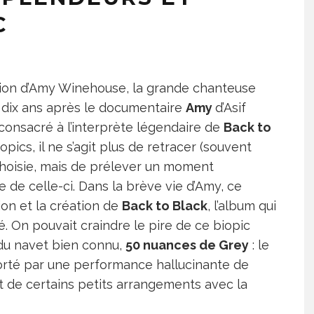
C
ition d’Amy Winehouse, la grande chanteuse
e dix ans après le documentaire
Amy
d’Asif
 consacré à l’interprète légendaire de
Back to
ics, il ne s’agit plus de retracer (souvent
 choisie, mais de prélever un moment
ce de celle-ci. Dans la brève vie d’Amy, ce
on et la création de
Back to Black
, l’album qui
é. On pouvait craindre le pire de ce biopic
 du navet bien connu,
50 nuances de Grey
: le
 porté par une performance hallucinante de
t de certains petits arrangements avec la