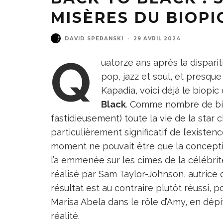
MISÈRES DU BIOPI
DAVID SPERANSKI
·
29 AVRIL 2024
Q
uatorze ans après la dispar
pop, jazz et soul, et presqu
Kapadia, voici déjà le biopic
Black
. Comme nombre de biop
fastidieusement) toute la vie de la star
particulièrement significatif de l’existen
moment ne pouvait être que la concepti
l’a emmenée sur les cimes de la célébrit
réalisé par Sam Taylor-Johnson, autrice
résultat est au contraire plutôt réussi,
Marisa Abela dans le rôle d’Amy, en dépi
réalité.