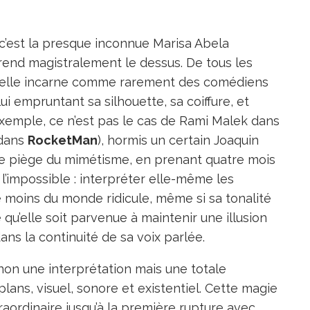
c’est la presque inconnue Marisa Abela
prend magistralement le dessus. De tous les
e, elle incarne comme rarement des comédiens
ui empruntant sa silhouette, sa coiffure, et
exemple, ce n’est pas le cas de Rami Malek dans
 dans
RocketMan
), hormis un certain Joaquin
 le piège du mimétisme, en prenant quatre mois
 l’impossible : interpréter elle-même les
 moins du monde ridicule, même si sa tonalité
qu’elle soit parvenue à maintenir une illusion
ans la continuité de sa voix parlée.
non une interprétation mais une totale
lans, visuel, sonore et existentiel. Cette magie
ordinaire jusqu’à la première rupture avec