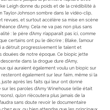
Mike Leigh donne du poids et de la crédibilité à
am Taylor-Johnson sombre dans le vidéo-clip,
et revues, et surtout accélère sa mise en scène
chéance d’Amy. Cela ne va pas non plus sans
lité : le père d’Amy n’apparaît pas ici, comme
que certains ont pu le décrire ; Blake, l’amour
 a détruit progressivement le talent et
lus douées de notre époque. Ce biopic jette
 descente dans la drogue dure d’Amy,
ux qui auraient également voulu un biopic sur
resteront également sur leur faim, même si la
juste après les faits qui leur ont donné
e sur les paroles d’Amy Winehouse (elle était
sons), qu’on n’écoutera plus jamais de la
l faudra sans doute revoir le documentaire
à chez eux, ou bien attendre que les principaux