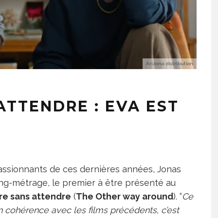
Arizona distribution
ATTENDRE : EVA EST
passionnants de ces dernières années, Jonas
ong-métrage, le premier à être présenté au
e sans attendre
(
The Other way around
). “
Ce
 en cohérence avec les films précédents, c’est