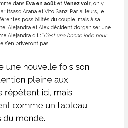
omme dans
Eva en août
et
Venez voir
, on y
 Itsaso Arana et Vito Sanz. Par ailleurs, le
fférentes possibilités du couple, mais à sa
e, Alejandra et Alex décident d’organiser une
e Alejandra dit : “
C’est une bonne idée pour
 s’en priveront pas.
 une nouvelle fois son
ttention pleine aux
répètent ici, mais
ment comme un tableau
es du monde.