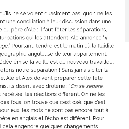
 qu’ils ne se voient quasiment pas, qu’on ne les
nt une conciliation à leur discussion dans une
 du père d’Ale : il faut fêter les séparations,
urbations qui les attendent, Ale annonce “
il
age.
” Pourtant, tendre est le matin où la fluidité
 géographie anguleuse de leur appartement.
idée émise la veille est de nouveau travaillée,
fêtons notre séparation ! Sans jamais citer la
re, Ale et Alex doivent préparer cette fête
s, ils disent avec drôlerie : “
On se sépare,
 répétée, les réactions diffèrent. On ne les
des fous, on trouve que c’est osé, que c’est
our eux, les mots ne sont pas encore tout à
répète en anglais et l’écho est différent. Pour
. Si cela engendre quelques changements