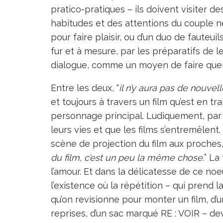
pratico-pratiques – ils doivent visiter d
habitudes et des attentions du couple ne
pour faire plaisir, ou d’un duo de fauteuils
fur et à mesure, par les préparatifs de 
dialogue, comme un moyen de faire qu
Entre les deux, “
il n’y aura pas de nouvell
et toujours à travers un film qu’est en tr
personnage principal. Ludiquement, par
leurs vies et que les films s’entremêlen
scène de projection du film aux proches, 
du film, c’est un peu la même chose.
” La
l’amour. Et dans la délicatesse de ce no
l’existence où la répétition – qui prend
qu’on revisionne pour monter un film, d’un
reprises, d’un sac marqué RE : VOIR – dev