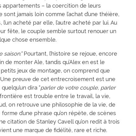
es appartements – la coercition de leurs
 sont jamais loin comme l’achat d’une théière,
, l’un acheté par elle, l’autre acheté par lui. Au
leur fête, le couple semble surtout renouer un
elque chose ensemble.
e saison.”
Pourtant, l’histoire se rejoue, encore
ain de monter Ale, tandis qu’Alex en est le
 petits jeux de montage, on comprend que
t. Une preuve de cet entrecroisement est une
quelqu’un dira “
parler de votre couple, parler
 frontière est trouble entre le travail, la vie,
eud, on retrouve une philosophie de la vie, de
 la forme d’une phrase qu’on répète, de scènes
e citation de Stanley Cavell qu’on redit à trois
ient une marque de fidélité, rare et riche.