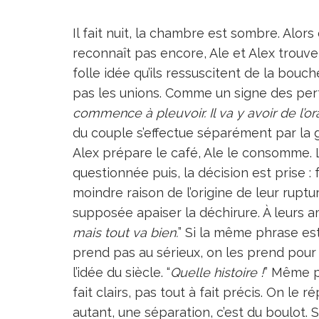
Il fait nuit, la chambre est sombre. Alors
reconnaît pas encore, Ale et Alex trouve
folle idée qu’ils ressuscitent de la bouche
pas les unions. Comme un signe des pert
commence à pleuvoir. Il va y avoir de l’or
du couple s’effectue séparément par la
Alex prépare le café, Ale le consomme. L’
questionnée puis, la décision est prise : 
moindre raison de l’origine de leur ruptu
supposée apaiser la déchirure. À leurs ami
mais tout va bien.
” Si la même phrase est
prend pas au sérieux, on les prend pour 
l’idée du siècle. “
Quelle histoire !
” Même p
fait clairs, pas tout à fait précis. On le 
autant, une séparation, c’est du boulot