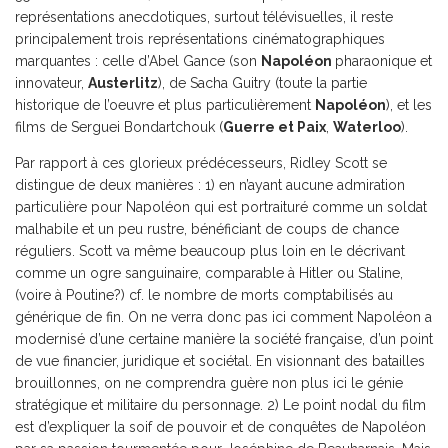
représentations anecdotiques, surtout télévisuelles, il reste
principalement trois représentations cinématographiques
marquantes : celle d’Abel Gance (son
Napoléon
pharaonique et
innovateur,
Austerlitz
), de Sacha Guitry (toute la partie
historique de l’oeuvre et plus particulièrement
Napoléon
), et les
films de Serguei Bondartchouk (
Guerre et Paix
,
Waterloo
).
Par rapport à ces glorieux prédécesseurs, Ridley Scott se
distingue de deux manières : 1) en n’ayant aucune admiration
particulière pour Napoléon qui est portraituré comme un soldat
malhabile et un peu rustre, bénéficiant de coups de chance
réguliers. Scott va même beaucoup plus loin en le décrivant
comme un ogre sanguinaire, comparable à Hitler ou Staline,
(voire à Poutine?) cf. le nombre de morts comptabilisés au
générique de fin. On ne verra donc pas ici comment Napoléon a
modernisé d’une certaine manière la société française, d’un point
de vue financier, juridique et sociétal. En visionnant des batailles
brouillonnes, on ne comprendra guère non plus ici le génie
stratégique et militaire du personnage. 2) Le point nodal du film
est d’expliquer la soif de pouvoir et de conquêtes de Napoléon