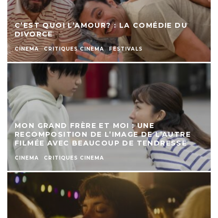
C’EST QUOI L’AMOUR? : LA COMÉDIE DU
DIVORCE
CINEMA
CRITIQUES CINEMA
FESTIVALS
MON GRAND FRÈRE ET MOI : UNE
RECOMPOSITION DE L’IMAGE DE L’AUTRE
FILMÉE AVEC BEAUCOUP DE TENDRESSE
CINEMA
CRITIQUES CINEMA