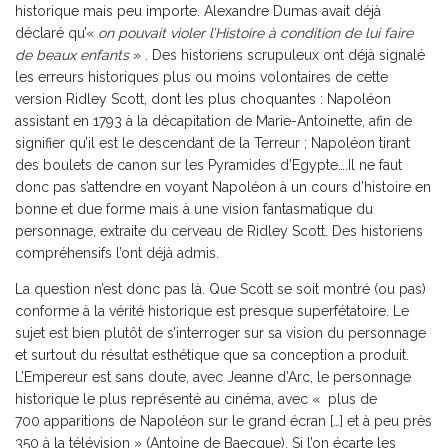
historique mais peu importe. Alexandre Dumas avait déjà
déclaré qu’«
on pouvait violer l’Histoire à condition de lui faire
de beaux enfants
» . Des historiens scrupuleux ont déjà signalé
les erreurs historiques plus ou moins volontaires de cette
version Ridley Scott, dont les plus choquantes : Napoléon
assistant en 1793 à la décapitation de Marie-Antoinette, afin de
signifier qu’il est le descendant de la Terreur ; Napoléon tirant
des boulets de canon sur les Pyramides d’Egypte….Il ne faut
donc pas s’attendre en voyant Napoléon à un cours d’histoire en
bonne et due forme mais à une vision fantasmatique du
personnage, extraite du cerveau de Ridley Scott. Des historiens
compréhensifs l’ont déjà admis.
La question n’est donc pas là. Que Scott se soit montré (ou pas)
conforme à la vérité historique est presque superfétatoire. Le
sujet est bien plutôt de s’interroger sur sa vision du personnage
et surtout du résultat esthétique que sa conception a produit.
L’Empereur est sans doute, avec Jeanne d’Arc, le personnage
historique le plus représenté au cinéma, avec « plus de
700 apparitions de Napoléon sur le grand écran […] et à peu près
350 à la télévision » (Antoine de Baecque). Si l’on écarte les