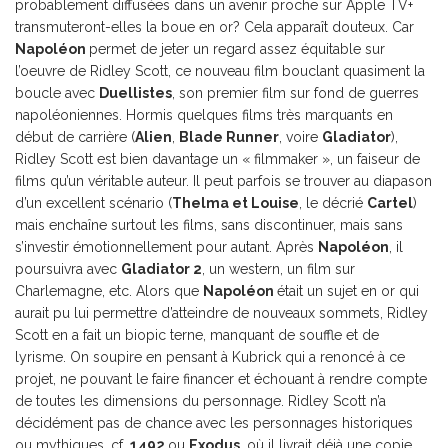
probablement diffusées dans un avenir proche sur Apple TV+
transmuteront-elles la boue en or? Cela apparaît douteux. Car
Napoléon
permet de jeter un regard assez équitable sur
l’oeuvre de Ridley Scott, ce nouveau film bouclant quasiment la
boucle avec
Duellistes
, son premier film sur fond de guerres
napoléoniennes. Hormis quelques films très marquants en
début de carrière (
Alien
,
Blade Runner
, voire
Gladiator
),
Ridley Scott est bien davantage un « filmmaker », un faiseur de
films qu’un véritable auteur. Il peut parfois se trouver au diapason
d’un excellent scénario (
Thelma et Louise
, le décrié
Cartel
)
mais enchaîne surtout les films, sans discontinuer, mais sans
s’investir émotionnellement pour autant. Après
Napoléon
, il
poursuivra avec
Gladiator 2
, un western, un film sur
Charlemagne, etc. Alors que
Napoléon
était un sujet en or qui
aurait pu lui permettre d’atteindre de nouveaux sommets, Ridley
Scott en a fait un biopic terne, manquant de souffle et de
lyrisme. On soupire en pensant à Kubrick qui a renoncé à ce
projet, ne pouvant le faire financer et échouant à rendre compte
de toutes les dimensions du personnage. Ridley Scott n’a
décidément pas de chance avec les personnages historiques
ou mythiques, cf.
1492
ou
Exodus
, où il livrait déjà une copie