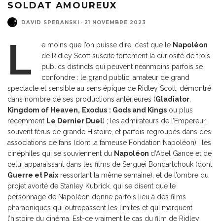
SOLDAT AMOUREUX
DAVID SPERANSKI
·
21 NOVEMBRE 2023
L
e moins que l’on puisse dire, c’est que le
Napoléon
de Ridley Scott suscite fortement la curiosité de trois
publics distincts qui peuvent néanmoins parfois se
confondre : le grand public, amateur de grand
spectacle et sensible au sens épique de Ridley Scott, démontré
dans nombre de ses productions antérieures (
Gladiator
,
Kingdom of Heaven,
Exodus
: Gods and Kings
ou plus
récemment
Le Dernier Duel
) ; les admirateurs de l’Empereur,
souvent férus de grande Histoire, et parfois regroupés dans des
associations de fans (dont la fameuse Fondation Napoléon) ; les
cinéphiles qui se souviennent du
Napoléon
d’Abel Gance et de
celui apparaissant dans les films de Serguei Bondartchouk (dont
Guerre et Paix
ressortant la même semaine), et de l’ombre du
projet avorté de Stanley Kubrick. qui se disent que le
personnage de Napoléon donne parfois lieu à des films
pharaoniques qui outrepassent les limites et qui marquent
l’histoire du cinéma. Est-ce vraiment le cas du film de Ridley