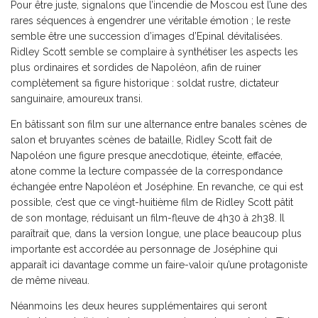
Pour être juste, signalons que l’incendie de Moscou est l’une des
rares séquences à engendrer une véritable émotion ; le reste
semble être une succession d’images d’Epinal dévitalisées.
Ridley Scott semble se complaire à synthétiser les aspects les
plus ordinaires et sordides de Napoléon, afin de ruiner
complètement sa figure historique : soldat rustre, dictateur
sanguinaire, amoureux transi.
En bâtissant son film sur une alternance entre banales scènes de
salon et bruyantes scènes de bataille, Ridley Scott fait de
Napoléon une figure presque anecdotique, éteinte, effacée,
atone comme la lecture compassée de la correspondance
échangée entre Napoléon et Joséphine. En revanche, ce qui est
possible, c’est que ce vingt-huitième film de Ridley Scott pâtit
de son montage, réduisant un film-fleuve de 4h30 à 2h38. Il
paraîtrait que, dans la version longue, une place beaucoup plus
importante est accordée au personnage de Joséphine qui
apparaît ici davantage comme un faire-valoir qu’une protagoniste
de même niveau.
Néanmoins les deux heures supplémentaires qui seront