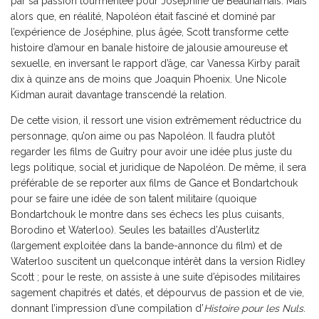
par sa passion tourmentée pour Joséphine de Beauharnais. Mais
alors que, en réalité, Napoléon était fasciné et dominé par
l’expérience de Joséphine, plus âgée, Scott transforme cette
histoire d’amour en banale histoire de jalousie amoureuse et
sexuelle, en inversant le rapport d’âge, car Vanessa Kirby paraît
dix à quinze ans de moins que Joaquin Phoenix. Une Nicole
Kidman aurait davantage transcendé la relation.
De cette vision, il ressort une vision extrêmement réductrice du
personnage, qu’on aime ou pas Napoléon. Il faudra plutôt
regarder les films de Guitry pour avoir une idée plus juste du
legs politique, social et juridique de Napoléon. De même, il sera
préférable de se reporter aux films de Gance et Bondartchouk
pour se faire une idée de son talent militaire (quoique
Bondartchouk le montre dans ses échecs les plus cuisants,
Borodino et Waterloo). Seules les batailles d’Austerlitz
(largement exploitée dans la bande-annonce du film) et de
Waterloo suscitent un quelconque intérêt dans la version Ridley
Scott ; pour le reste, on assiste à une suite d’épisodes militaires
sagement chapitrés et datés, et dépourvus de passion et de vie,
donnant l’impression d’une compilation d’
Histoire pour les Nuls
.