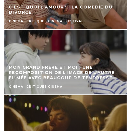
C’EST QUOI L’AMOUR? : LA COMÉDIE DU
DIVORCE
CINEMA
CRITIQUES CINEMA
FESTIVALS
MON GRAND FRÈRE ET MOI : UNE
RECOMPOSITION DE L’IMAGE DE L’AUTRE
FILMÉE AVEC BEAUCOUP DE TENDRESSE
CINEMA
CRITIQUES CINEMA