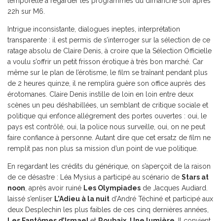
temporelle à regarder les programmes du dimanche soir après
22h sur M6.
Intrigue inconsistante, dialogues ineptes, interprétation
transparente : il est permis de s’interroger sur la sélection de ce
ratage absolu de Claire Denis, à croire que la Sélection Officielle
a voulu s’offrir un petit frisson érotique à très bon marché. Car
même sur le plan de l’érotisme, le film se traînant pendant plus
de 2 heures quinze, il ne remplira guère son office auprès des
érotomanes. Claire Denis instille de loin en loin entre deux
scènes un peu déshabillées, un semblant de critique sociale et
politique qui enfonce allégrement des portes ouvertes : oui, le
pays est contrôlé, oui, la police nous surveille, oui, on ne peut
faire confiance à personne. Autant dire que cet ersatz de film ne
remplit pas non plus sa mission d’un point de vue politique.
En regardant les crédits du générique, on s’aperçoit de la raison
de ce désastre : Léa Mysius a participé au scénario de
Stars at
noon
, après avoir ruiné
Les Olympiades
de Jacques Audiard.
laissé s’enliser
L’Adieu à la nuit
d’André Téchiné et participé aux
deux Desplechin les plus faibles de ces cinq dernières années,
Les Fantômes d’Ismael
et
Roubaix, Une lumière
. Il convient