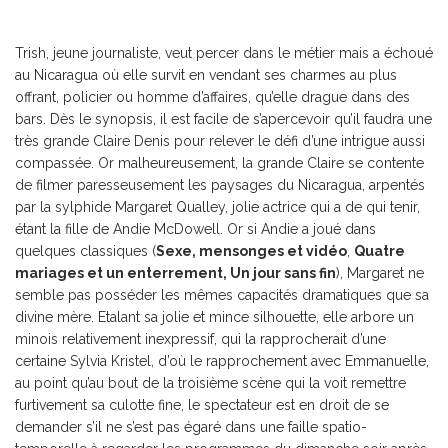
Trish, jeune journaliste, veut percer dans le métier mais a échoué
au Nicaragua où elle survit en vendant ses charmes au plus
offrant, policier ou homme d’affaires, qu’elle drague dans des
bars. Dès le synopsis, il est facile de s’apercevoir qu’il faudra une
très grande Claire Denis pour relever le défi d’une intrigue aussi
compassée. Or malheureusement, la grande Claire se contente
de filmer paresseusement les paysages du Nicaragua, arpentés
par la sylphide Margaret Qualley, jolie actrice qui a de qui tenir,
étant la fille de Andie McDowell. Or si Andie a joué dans
quelques classiques (
Sexe, mensonges et vidéo
,
Quatre
mariages et un enterrement, Un jour sans fin
), Margaret ne
semble pas posséder les mêmes capacités dramatiques que sa
divine mère. Etalant sa jolie et mince silhouette, elle arbore un
minois relativement inexpressif, qui la rapprocherait d’une
certaine Sylvia Kristel, d’où le rapprochement avec Emmanuelle,
au point qu’au bout de la troisième scène qui la voit remettre
furtivement sa culotte fine, le spectateur est en droit de se
demander s’il ne s’est pas égaré dans une faille spatio-