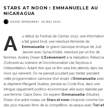
STARS AT NOON : EMMANUELLE AU
NICARAGUA
DAVID SPERANSKI
·
26 MAI 2022
A
u début du Festival de Cannes 2022, une information
a fait grand bruit, une relecture féministe de
Emmanuelle
, le grand classique érotique de Just
Jaeckin avec Sylvia Kristel, relecture par un trio de
femmes, Audrey Diwan (
L’Evénement
) à la réalisation, Rebecca
Zlotowski au scénario et l’incontournable Léa Seydoux à
l’interprétation. Autant dire que ce film sera très attendu dans les
mois qui viennent. On ne pensait pourtant pas hériter pendant
cette programmation cannoise d’un ersatz d’
Emmanuelle
avec
la diaphane Margaret Qualley, perdue au Costa Rica, dans une
intrigue vaguement politico-économique, elle aussi réalisée par
une femme, Claire Denis. On espère l’
Emmanuelle
d’Audrey
Diwan d’un autre niveau car
Stars at noon
s’impose comme l’un
des plus mauvais films de la compétition, ex aequo avec
Tori et