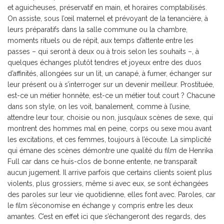
et aguicheuses, préservatif en main, et horaires comptabilisés.
On assiste, sous l’œil maternel et prévoyant de la tenancière, à
leurs préparatifs dans la salle commune ou la chambre,
moments rituels ou de répit, aux temps d’attente entre les
passes – qui seront à deux ou à trois selon les souhaits –, à
quelques échanges plutôt tendres et joyeux entre des duos
d’affinités, allongées sur un lit, un canapé, à fumer, échanger sur
leur présent ou à s’interroger sur un devenir meilleur. Prostituée,
est-ce un métier honnête, est-ce un métier tout court ? Chacune
dans son style, on les voit, banalement, comme à l’usine,
attendre leur tour, choisie ou non, jusqu’aux scènes de sexe, qui
montrent des hommes mal en peine, corps ou sexe mou avant
les excitations, et ces femmes, toujours à l’écoute. La simplicité
qui émane des scènes démontre une qualité du film de Henrika
Full car dans ce huis-clos de bonne entente, ne transparaît
aucun jugement. Il arrive parfois que certains clients soient plus
violents, plus grossiers, même si avec eux, se sont échangées
des paroles sur leur vie quotidienne, elles font avec. Paroles, car
le film s’économise en échange y compris entre les deux
amantes. C’est en effet ici que s’échangeront des regards, des