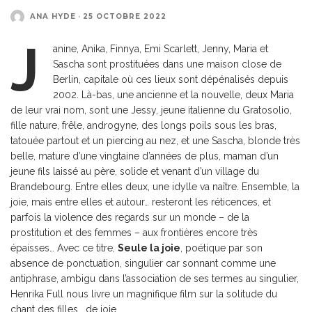
ANA HYDE
·
25 OCTOBRE 2022
J
anine, Anika, Finnya, Emi Scarlett, Jenny, Maria et
Sascha sont prostituées dans une maison close de
Berlin, capitale où ces lieux sont dépénalisés depuis
2002. Là-bas, une ancienne et la nouvelle, deux Maria
de leur vrai nom, sont une Jessy, jeune italienne du Gratosolio,
fille nature, frêle, androgyne, des longs poils sous les bras,
tatouée partout et un piercing au nez, et une Sascha, blonde très
belle, mature d’une vingtaine d’années de plus, maman d’un
jeune fils laissé au père, solide et venant d’un village du
Brandebourg. Entre elles deux, une idylle va naître. Ensemble, la
joie, mais entre elles et autour… resteront les réticences, et
parfois la violence des regards sur un monde – de la
prostitution et des femmes – aux frontières encore très
épaisses… Avec ce titre,
Seule la joie
, poétique par son
absence de ponctuation, singulier car sonnant comme une
antiphrase, ambigu dans l’association de ses termes au singulier,
Henrika Full nous livre un magnifique film sur la solitude du
chant des filles… de joie.