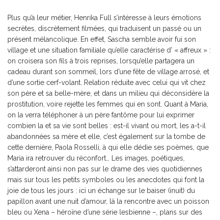
Plus qu’à leur métier, Henrika Full s’intéresse à leurs émotions
secrètes, discrètement filmées, qui traduisent un passé ou un
présent mélancolique. En effet, Sascha semble avoir fui son
village et une situation familiale qu’elle caractérise d’ « affreux » :
on croisera son fils à trois reprises, lorsqu’elle partagera un
cadeau durant son sommeil, lors d’une fête de village arrosé, et
d’une sortie cerf-volant. Relation réduite avec celui qui vit chez
son père et sa belle-mère, et dans un milieu qui déconsidère la
prostitution, voire rejette les femmes qui en sont. Quant à Maria,
on la verra téléphoner à un père fantôme pour lui exprimer
combien la et sa vie sont belles : est-il vivant ou mort, les a-t-il
abandonnées sa mère et elle, c’est également sur la tombe de
cette dernière, Paola Rosselli, à qui elle dédie ses poèmes, que
Maria ira retrouver du réconfort… Les images, poétiques,
s’attarderont ainsi non pas sur le drame des vies quotidiennes
mais sur tous les petits symboles ou les anecdotes qui font la
joie de tous les jours : ici un échange sur le baiser (inuit) du
papillon avant une nuit d’amour, là la rencontre avec un poisson
bleu ou Xena – héroïne d’une série lesbienne –, plans sur des