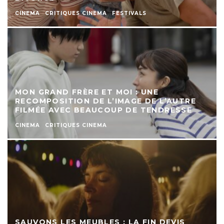
CINEMA
CRITIQUES CINEMA
FESTIVALS
MON GRAND FRÈRE ET MOI : UNE
RECOMPOSITION DE L’IMAGE DE L’AUTRE
FILMÉE AVEC BEAUCOUP DE TENDRESSE
CINEMA
CRITIQUES CINEMA
SAUVONS LES MEUBLES : LA FIN DEVIS