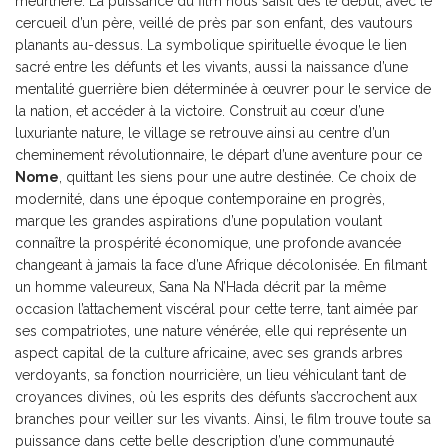
meurtrière. La puissance du film nous saisit dès le début, avec le
cercueil d’un père, veillé de près par son enfant, des vautours
planants au-dessus. La symbolique spirituelle évoque le lien
sacré entre les défunts et les vivants, aussi la naissance d’une
mentalité guerrière bien déterminée à œuvrer pour le service de
la nation, et accéder à la victoire. Construit au cœur d’une
luxuriante nature, le village se retrouve ainsi au centre d’un
cheminement révolutionnaire, le départ d’une aventure pour ce
Nome
, quittant les siens pour une autre destinée. Ce choix de
modernité, dans une époque contemporaine en progrès,
marque les grandes aspirations d’une population voulant
connaître la prospérité économique, une profonde avancée
changeant à jamais la face d’une Afrique décolonisée. En filmant
un homme valeureux, Sana Na N’Hada décrit par la même
occasion l’attachement viscéral pour cette terre, tant aimée par
ses compatriotes, une nature vénérée, elle qui représente un
aspect capital de la culture africaine, avec ses grands arbres
verdoyants, sa fonction nourricière, un lieu véhiculant tant de
croyances divines, où les esprits des défunts s’accrochent aux
branches pour veiller sur les vivants. Ainsi, le film trouve toute sa
puissance dans cette belle description d’une communauté