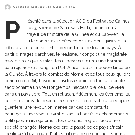
SYLVAIN JAUFRY
·
13 MARS 2024
P
résenté dans la sélection ACID du Festival de Cannes
2023,
Nome
, de Sana Na N’Hada, raconte un fait
majeur de l’histoire de la Guinée et du Cap-Vert, la
lutte contre les armées coloniales portugaises et la
difficile victoire entraînant l’indépendance de tout un pays. À
partir d’images d’archives, le réalisateur conçoit une magistrale
œuvre historique, relatant les espérances d’un jeune homme
parti rejoindre les rangs du Parti Africain pour l’Indépendance de
la Guinée. À travers le combat de
Nome
et de tous ceux qui ont
connu ce conflit, il évoque ainsi les espoirs de tout un peuple,
s’accrochant à un vœu longtemps inaccessible, celui de vivre
dans un pays libre. Tout en retraçant fidèlement les événements,
ce film de près de deux heures dresse le constat d’une épopée
guerrière, une révolution menée par des combattants
courageux, une révolte symbolisant la liberté, les changements
politiques, mais également les quelques regrets face à une
société changée.
Nome
explore le passé de ce pays africain,
identique à beaucoup d’autres nations de ce continent soumis