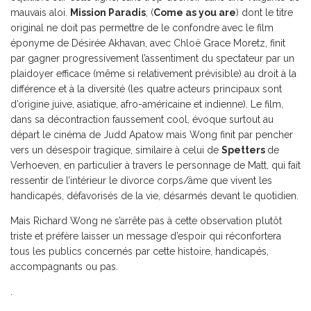
mauvais aloi.
Mission Paradis
, (
Come as you are
) dont le titre
original ne doit pas permettre de le confondre avec le film
éponyme de Désirée Akhavan, avec Chloë Grace Moretz, finit
par gagner progressivement l’assentiment du spectateur par un
plaidoyer efficace (même si relativement prévisible) au droit à la
différence et à la diversité (les quatre acteurs principaux sont
d’origine juive, asiatique, afro-américaine et indienne). Le film,
dans sa décontraction faussement cool, évoque surtout au
départ le cinéma de Judd Apatow mais Wong finit par pencher
vers un désespoir tragique, similaire à celui de
Spetters
de
Verhoeven, en particulier à travers le personnage de Matt, qui fait
ressentir de l’intérieur le divorce corps/âme que vivent les
handicapés, défavorisés de la vie, désarmés devant le quotidien.
Mais Richard Wong ne s’arrête pas à cette observation plutôt
triste et préfère laisser un message d’espoir qui réconfortera
tous les publics concernés par cette histoire, handicapés,
accompagnants ou pas.
.