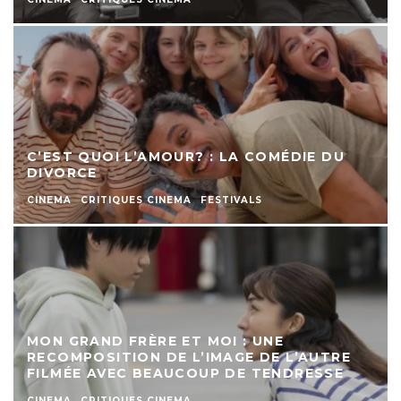
C’EST QUOI L’AMOUR? : LA COMÉDIE DU
DIVORCE
CINEMA
CRITIQUES CINEMA
FESTIVALS
MON GRAND FRÈRE ET MOI : UNE
RECOMPOSITION DE L’IMAGE DE L’AUTRE
FILMÉE AVEC BEAUCOUP DE TENDRESSE
CINEMA
CRITIQUES CINEMA