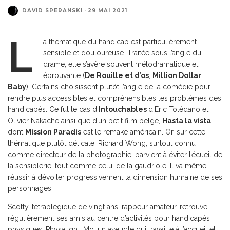
DAVID SPERANSKI
·
29 MAI 2021
L
a thématique du handicap est particulièrement
sensible et douloureuse. Traitée sous l’angle du
drame, elle s’avère souvent mélodramatique et
éprouvante (
De Rouille et d’os
,
Million Dollar
Baby
), Certains choisissent plutôt l’angle de la comédie pour
rendre plus accessibles et compréhensibles les problèmes des
handicapés. Ce fut le cas d’
Intouchables
d’Eric Tolédano et
Olivier Nakache ainsi que d’un petit film belge,
Hasta la vista
,
dont
Mission Paradis
est le remake américain. Or, sur cette
thématique plutôt délicate, Richard Wong, surtout connu
comme directeur de la photographie, parvient à éviter l’écueil de
la sensiblerie, tout comme celui de la gaudriole. Il va même
réussir à dévoiler progressivement la dimension humaine de ses
personnages.
Scotty, tétraplégique de vingt ans, rappeur amateur, retrouve
régulièrement ses amis au centre d’activités pour handicapés
physiques, Physalign : Mo, un aveugle qui travaille à l’accueil et