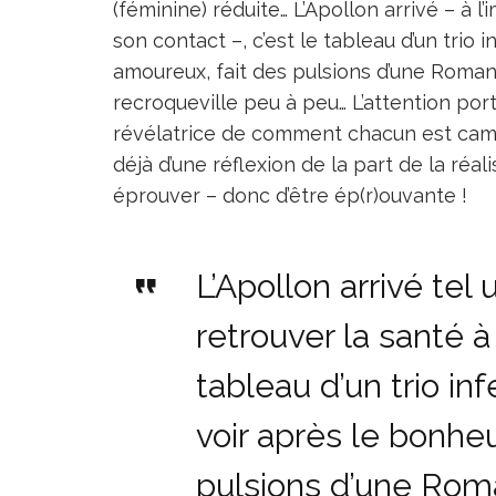
(féminine) réduite… L’Apollon arrivé – à l
son contact –, c’est le tableau d’un trio 
amoureux, fait des pulsions d’une Roman
recroqueville peu à peu… L’attention po
révélatrice de comment chacun est camp
déjà d’une réflexion de la part de la réal
éprouver – donc d’être ép(r)ouvante !
L’Apollon arrivé tel 
retrouver la santé à
tableau d’un trio in
voir après le bonhe
pulsions d’une Roma