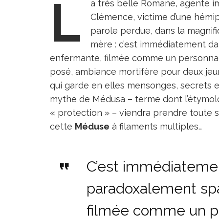
L
a très belle Romane, agente i
Clémence, victime d’une hémipl
parole perdue, dans la magnifi
mère : c’est immédiatement d
enfermante, filmée comme un personnage 
posé, ambiance mortifère pour deux jeu
qui garde en elles mensonges, secrets et 
mythe de Médusa – terme dont l’étymolo
« protection » – viendra prendre toute s
cette
Méduse
à filaments multiples…
C’est immédiatemen
paradoxalement spa
filmée comme un p