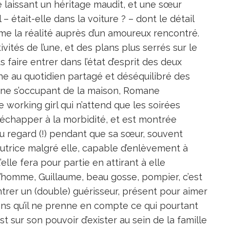
e laissant un héritage maudit, et une sœur
 était-elle dans la voiture ? – dont le détail
e la réalité auprès d’un amoureux rencontré.
ivités de l’une, et des plans plus serrés sur le
s faire entrer dans l’état d’esprit des deux
he au quotidien partagé et déséquilibré des
ne s’occupant de la maison, Romane
working girl qui n’attend que les soirées
 échapper à la morbidité, et est montrée
u regard (!) pendant que sa sœur, souvent
cutrice malgré elle, capable d’enlèvement à
elle fera pour partie en attirant à elle
 l’homme, Guillaume, beau gosse, pompier, c’est
trer un (double) guérisseur, présent pour aimer
sans qu’il ne prenne en compte ce qui pourtant
st sur son pouvoir d’exister au sein de la famille