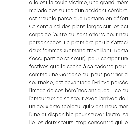
elle est la seule victime, une grand-mèr
malade des suites d’un accident cérébral –
est trouble parce que Romane en déform
Ce sont ainsi des plans larges sur les act
corps de l’autre qui sont offerts pour nou
personnages. La première partie s’attac
deux femmes (Romane travaillant, Roma
s’occupant de sa sœur), pour camper une 
festives qu’elle cache à sa cadette pour
comme une Gorgone qui peut pétrifier d
sournoise, est davantage l’Érinye persé
l’image de ces héroïnes antiques – ce qu’
l’amoureux de sa sœur. Avec l’arrivée de
un deuxième tableau, qui vient nous mon
l’une et disponible pour sauver l’autre, 
lie les deux sœurs, trop concentré qu’il e