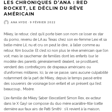
LES CHRONIQUES D’ANA : RED
ROCKET, LE DÉCLIN DU RÊVE
AMÉRICAIN
ANA HYDE
·
9 FÉVRIER 2022
Mikey, le retour, c’est qu’il porte bien son nom ce loser ex star
du porno, revenu de LA au Texas chez son ex-femme Lexi et sa
belle-mère Lil, nu et cru on peut le dire… à l’aller comme au
retour, film boucle. Et c’est ici non plus le rêve américain que l’on
voit, mais le cauchemar de familles dont les enfants (sur le
modèle des parents généralement) dealent, se prostituent,
vendent des contrefaçons de drapeaux américains ou
d’uniformes militaires. Ici, la vie se passe, sans aucune culpabilité
notamment de la part de Mikey, depuis le temps passé entre
des souvenirs de voisinage bon enfant et un présent qui l’est
beaucoup… Misère.
L’ex-famille de Mikey Saber (l’excellent Simon Rex, ex-acteur
dans le X Gay) se compose du duo mère acariâtre-fille (cette
dernière aux faux airs de Patti Smith) : s’il revient à la maison,