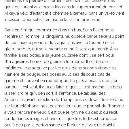
raffineries de pétrole qui fument, des trains qui crissent, des
gens qui jouent aux jeux vidéo dans le supermarché du coin, et
Mikey, à vélo d’enfant et à chemise à carreau, dans un va-et-vient
incessant pour subsister jusqu’à la saison prochaine…
Dans ce film qui commence dans un bus, Sean Baker nous
montre un homme, la cinquantaine, obsédé par le sexe (au point
de continuer à prendre du viagra sans avoir à tourner) et sa
gloire perdue, qui se la raconte en ne faisant que mentir. À sa
famille, à ses potes, à sa jeune dulcinée dont il se sert pour
d’imaginaires heures de gloire, à lui-même. Il est bête et
médiocre, cas aggravé par les gros plans sur son visage, sa
manière de bouger, ses poses au lit, ses discours bas de
gamme et souvent en monologue. Le gars a beau s’incruster
partout, il est seul, il a beau faire le gentil, il est macho, il a beau
laisser croire qu’il s’en sort, il s’enfonce. Le tableau des
Américains avant l’élection de Trump, postés devant leur télé ou
sur leur téléphone, n’est pas meilleur que le portrait de l’homme,
à vous rendre nerveux. C’est que le rythme du début du récit,
rendu par les images et une musique très forte est remplacé
peu à peu par la performance de l’acteur, qui va d’un point à