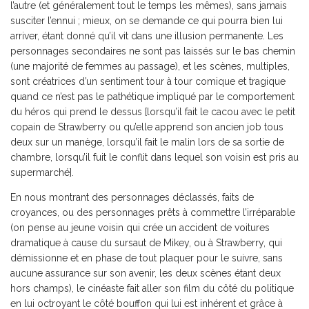
l’autre (et généralement tout le temps les mêmes), sans jamais
susciter l’ennui ; mieux, on se demande ce qui pourra bien lui
arriver, étant donné qu’il vit dans une illusion permanente. Les
personnages secondaires ne sont pas laissés sur le bas chemin
(une majorité de femmes au passage), et les scènes, multiples,
sont créatrices d’un sentiment tour à tour comique et tragique
quand ce n’est pas le pathétique impliqué par le comportement
du héros qui prend le dessus [lorsqu’il fait le cacou avec le petit
copain de Strawberry ou qu’elle apprend son ancien job tous
deux sur un manège, lorsqu’il fait le malin lors de sa sortie de
chambre, lorsqu’il fuit le conflit dans lequel son voisin est pris au
supermarché].
En nous montrant des personnages déclassés, faits de
croyances, ou des personnages prêts à commettre l’irréparable
(on pense au jeune voisin qui crée un accident de voitures
dramatique à cause du sursaut de Mikey, ou à Strawberry, qui
démissionne et en phase de tout plaquer pour le suivre, sans
aucune assurance sur son avenir, les deux scènes étant deux
hors champs), le cinéaste fait aller son film du côté du politique
en lui octroyant le côté bouffon qui lui est inhérent et grâce à