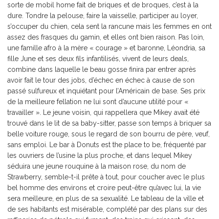
sorte de mobil home fait de briques et de broques, c’est à la
dure. Tondre la pelouse, faire la vaisselle, participer au loyer,
s’occuper du chien, cela sent la rancune mais les femmes en ont
assez des frasques du gamin, et elles ont bien raison. Pas loin,
une famille afro à la mère « courage » et baronne, Léondria, sa
fille June et ses deux fils infantilisés, vivent de leurs deals,
combine dans laquelle le beau gosse finira par entrer après
avoir fait le tour des jobs, d’échec en échec à cause de son
passé sulfureux et inquiétant pour l’Américain de base. Ses prix
de la meilleure fellation ne lui sont d’aucune utilité pour «
travailler ». Le jeune voisin, qui rappellera que Mikey avait été
trouvé dans le lit de sa baby-sitter, passe son temps à briquer sa
belle voiture rouge, sous le regard de son bourru de père, veuf,
sans emploi. Le bar à Donuts est the place to be, fréquenté par
les ouvriers de l’usine la plus proche, et dans lequel Mikey
séduira une jeune rouquine à la maison rose, du nom de
Strawberry, semble-t-il prête à tout, pour coucher avec le plus
bel homme des environs et croire peut-être qu’avec lui, la vie
sera meilleure, en plus de sa sexualité. Le tableau de la ville et
de ses habitants est misérable, complété par des plans sur des