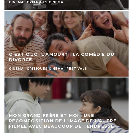
CINEMA
CRITIQUES CINEMA
C’EST QUOI L’AMOUR? : LA COMÉDIE DU
DIVORCE
CINEMA
CRITIQUES CINEMA
FESTIVALS
MON GRAND FRÈRE ET MOI : UNE
RECOMPOSITION DE L’IMAGE DE L’AUTRE
FILMÉE AVEC BEAUCOUP DE TENDRESSE