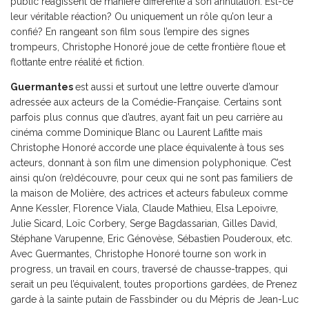
public réagissent de manière différente à son annulation. Est-ce
leur véritable réaction? Ou uniquement un rôle qu’on leur a
confié? En rangeant son film sous l’empire des signes
trompeurs, Christophe Honoré joue de cette frontière floue et
flottante entre réalité et fiction.
Guermantes
est aussi et surtout une lettre ouverte d’amour
adressée aux acteurs de la Comédie-Française. Certains sont
parfois plus connus que d’autres, ayant fait un peu carrière au
cinéma comme Dominique Blanc ou Laurent Lafitte mais
Christophe Honoré accorde une place équivalente à tous ses
acteurs, donnant à son film une dimension polyphonique. C’est
ainsi qu’on (re)découvre, pour ceux qui ne sont pas familiers de
la maison de Molière, des actrices et acteurs fabuleux comme
Anne Kessler, Florence Viala, Claude Mathieu, Elsa Lepoivre,
Julie Sicard, Loïc Corbery, Serge Bagdassarian, Gilles David,
Stéphane Varupenne, Eric Génovèse, Sébastien Pouderoux, etc.
Avec Guermantes, Christophe Honoré tourne son work in
progress, un travail en cours, traversé de chausse-trappes, qui
serait un peu l’équivalent, toutes proportions gardées, de Prenez
garde à la sainte putain de Fassbinder ou du Mépris de Jean-Luc