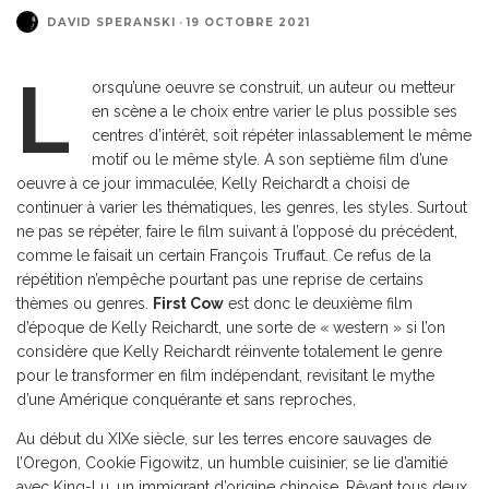
DAVID SPERANSKI
·
19 OCTOBRE 2021
L
orsqu’une oeuvre se construit, un auteur ou metteur
en scène a le choix entre varier le plus possible ses
centres d’intérêt, soit répéter inlassablement le même
motif ou le même style. A son septième film d’une
oeuvre à ce jour immaculée, Kelly Reichardt a choisi de
continuer à varier les thématiques, les genres, les styles. Surtout
ne pas se répéter, faire le film suivant à l’opposé du précédent,
comme le faisait un certain François Truffaut. Ce refus de la
répétition n’empêche pourtant pas une reprise de certains
thèmes ou genres.
First Cow
est donc le deuxième film
d’époque de Kelly Reichardt, une sorte de « western » si l’on
considère que Kelly Reichardt réinvente totalement le genre
pour le transformer en film indépendant, revisitant le mythe
d’une Amérique conquérante et sans reproches,
Au début du XIXe siècle, sur les terres encore sauvages de
l’Oregon, Cookie Figowitz, un humble cuisinier, se lie d’amitié
avec King-Lu, un immigrant d’origine chinoise. Rêvant tous deux