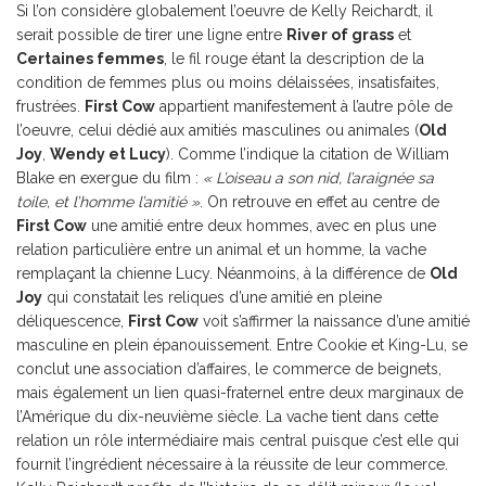
Si l’on considère globalement l’oeuvre de Kelly Reichardt, il
serait possible de tirer une ligne entre
River of grass
et
Certaines femmes
, le fil rouge étant la description de la
condition de femmes plus ou moins délaissées, insatisfaites,
frustrées.
First Cow
appartient manifestement à l’autre pôle de
l’oeuvre, celui dédié aux amitiés masculines ou animales (
Old
Joy
,
Wendy et Lucy
). Comme l’indique la citation de William
Blake en exergue du film :
« L’oiseau a son nid, l’araignée sa
toile, et l’homme l’amitié »
. On retrouve en effet au centre de
First Cow
une amitié entre deux hommes, avec en plus une
relation particulière entre un animal et un homme, la vache
remplaçant la chienne Lucy. Néanmoins, à la différence de
Old
Joy
qui constatait les reliques d’une amitié en pleine
déliquescence,
First Cow
voit s’affirmer la naissance d’une amitié
masculine en plein épanouissement. Entre Cookie et King-Lu, se
conclut une association d’affaires, le commerce de beignets,
mais également un lien quasi-fraternel entre deux marginaux de
l’Amérique du dix-neuvième siècle. La vache tient dans cette
relation un rôle intermédiaire mais central puisque c’est elle qui
fournit l’ingrédient nécessaire à la réussite de leur commerce.