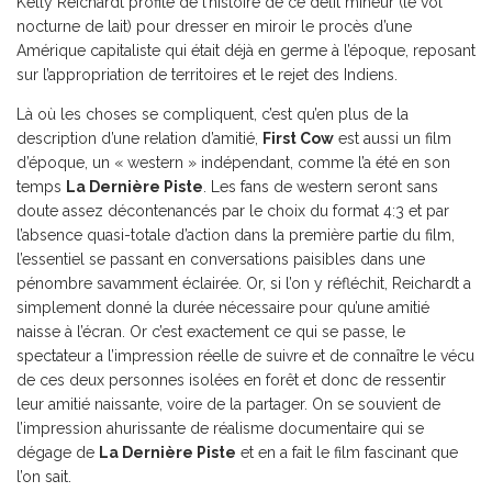
Kelly Reichardt profite de l’histoire de ce délit mineur (le vol
nocturne de lait) pour dresser en miroir le procès d’une
Amérique capitaliste qui était déjà en germe à l’époque, reposant
sur l’appropriation de territoires et le rejet des Indiens.
Là où les choses se compliquent, c’est qu’en plus de la
description d’une relation d’amitié,
First Cow
est aussi un film
d’époque, un « western » indépendant, comme l’a été en son
temps
La Dernière Piste
. Les fans de western seront sans
doute assez décontenancés par le choix du format 4:3 et par
l’absence quasi-totale d’action dans la première partie du film,
l’essentiel se passant en conversations paisibles dans une
pénombre savamment éclairée. Or, si l’on y réfléchit, Reichardt a
simplement donné la durée nécessaire pour qu’une amitié
naisse à l’écran. Or c’est exactement ce qui se passe, le
spectateur a l’impression réelle de suivre et de connaître le vécu
de ces deux personnes isolées en forêt et donc de ressentir
leur amitié naissante, voire de la partager. On se souvient de
l’impression ahurissante de réalisme documentaire qui se
dégage de
La Dernière Piste
et en a fait le film fascinant que
l’on sait.