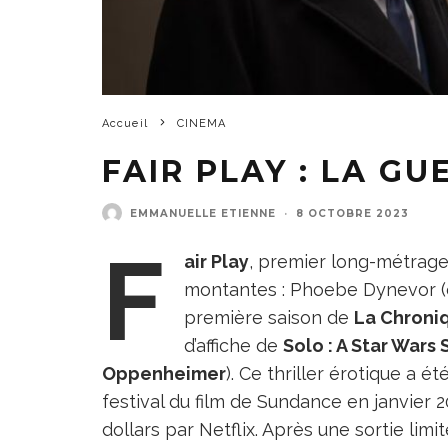
Accueil
CINEMA
FAIR PLAY : LA GU
EMMANUELLE ETIENNE
·
8 OCTOBRE 2023
F
air Play
, premier long-métrage
montantes : Phoebe Dynevor (
première saison de
La Chroni
d’affiche de
Solo : A Star Wars
Oppenheimer
). Ce thriller érotique a 
festival du film de Sundance en janvier 2
dollars par Netflix. Après une sortie limit