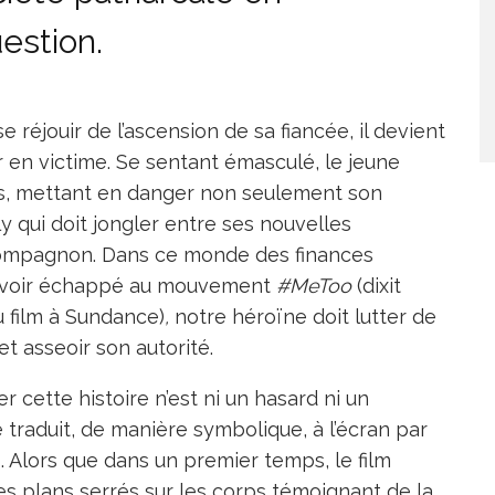
estion.
réjouir de l’ascension de sa fiancée, il devient
er en victime. Se sentant émasculé, le jeune
s, mettant en danger non seulement son
y qui doit jongler entre ses nouvelles
n compagnon. Dans ce monde des finances
 avoir échappé au mouvement
#MeToo
(dixit
 film à Sundance)
,
notre héroïne doit lutter de
et asseoir son autorité.
r cette histoire n’est ni un hasard ni un
 traduit, de manière symbolique, à l’écran par
. Alors que dans un premier temps, le film
s plans serrés sur les corps témoignant de la