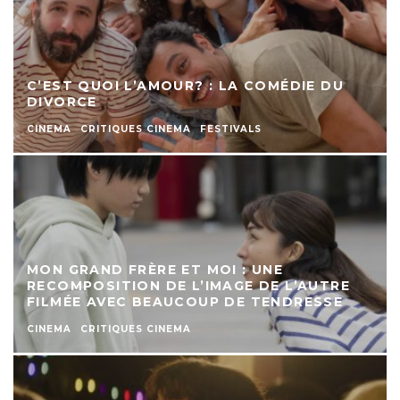
C’EST QUOI L’AMOUR? : LA COMÉDIE DU
DIVORCE
CINEMA
CRITIQUES CINEMA
FESTIVALS
MON GRAND FRÈRE ET MOI : UNE
RECOMPOSITION DE L’IMAGE DE L’AUTRE
FILMÉE AVEC BEAUCOUP DE TENDRESSE
CINEMA
CRITIQUES CINEMA