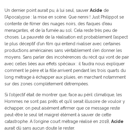
Un dernier point aurait pu, à lui seul, sauver
Acide
de
l’Apocalypse : la mise en scène. Que nenni ! Just Philippot se
contente de filmer des nuages noirs, des flaques d’eau
menaçantes, et de la fumée au sol. Cela reste très peu de
choses. La pauvreté de la réalisation est probablement l’aspect
le plus déceptif d’un film qui entend rivaliser avec certaines
productions américaines sans véritablement s’en donner les
moyens. Sans parler des incohérences du récit qui vont de pair
avec celles liées aux effets spéciaux : il faudra nous expliquer
comment le père et la fille arrivent pendant les trois quarts du
long métrage à échapper aux pluies, en marchant notamment
sur des zones complètement détrempées.
Si l’objectif était de montrer que, face au péril climatique, les
Hommes ne sont pas prêts et qu’il serait illusoire de vouloir y
échapper, on peut aisément affirmer que ce message reste
peut-être le seul (et maigre) élément à sauver de cette
catastrophe. A l’origine court métrage réalisé en 2018,
Acide
aurait dû sans aucun doute le rester.