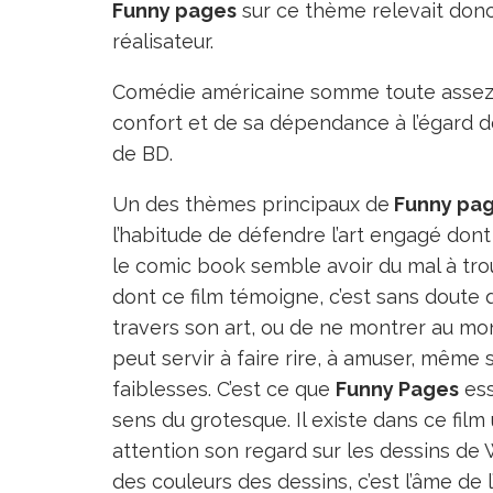
Funny pages
sur ce thème relevait donc
réalisateur.
Comédie américaine somme toute assez
confort et de sa dépendance à l’égard d
de BD.
Un des thèmes principaux de
Funny pa
l’habitude de défendre l’art engagé dont 
le comic book semble avoir du mal à trou
dont ce film témoigne, c’est sans doute q
travers son art, ou de ne montrer au mond
peut servir à faire rire, à amuser, même 
faiblesses. C’est ce que
Funny Pages
ess
sens du grotesque. Il existe dans ce film
attention son regard sur les dessins de 
des couleurs des dessins, c’est l’âme de l